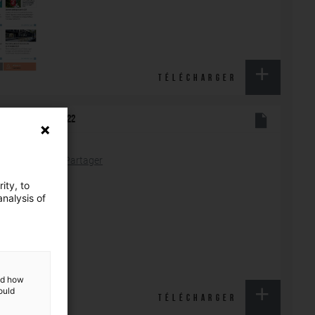
TÉLÉCHARGER
NNAIRES JUILLET 2022
Partager
ity, to
nalysis of
and how
ould
TÉLÉCHARGER