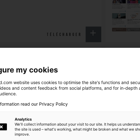
TÉLÉCHARGER
MBRE 2022
LETTRE AUX ACTIO
gure my cookies
Partager
.com website uses cookies to optimise the site's functions and secur
videos and content feedback from social platforms, and for in-depth a
audience.
nformation read our Privacy Policy
Analytics
We'll collect information about your visit to our site. It helps us underst
the site is used – what's working, what might be broken and what we sh
TÉLÉCHARGER
improve.