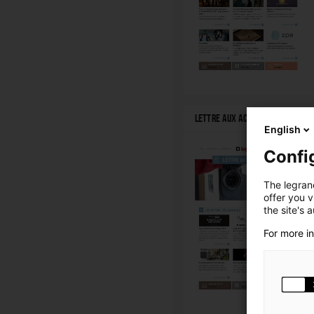
LETTRE AUX ACTIONNAIRES DÉCE
English
Confi
The legrand
offer you 
the site's 
For more i