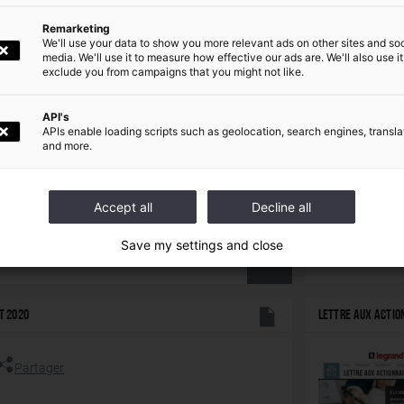
Remarketing
LETTRE AUX ACTI
T 2021
We'll use your data to show you more relevant ads on other sites and soc
media. We'll use it to measure how effective our ads are. We'll also use it
exclude you from campaigns that you might not like.
Partager
API's
APIs enable loading scripts such as geolocation, search engines, transla
and more.
Accept all
Decline all
Save my settings and close
TÉLÉCHARGER
T 2020
LETTRE AUX ACTI
Partager