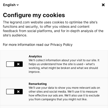
LEGRAND LIVE
€
+0.83
| 07.08.2026 à 17:35
LEGRAND SA
140.200
English
Rechercher
en
Configure my cookies
The legrand.com website uses cookies to optimise the site's
MENU
2010
functions and security, to offer you videos and content
feedback from social platforms, and for in-depth analysis of the
ACCUEIL
LE GROUPE
LEGRAND EN CHIFFRES
2010
LE GROUPE
site's audience.
For more information read our Privacy Policy
PRESENCE MONDIALE
Analytics
NOS ENGAGEMENTS
L'innovation, le lancement régulier de nouveaux produits à
We'll collect information about your visit to our site. It
forte valeur ajoutée et les acquisitions sont les principaux
helps us understand how the site is used – what's
vecteurs de croissance du groupe.
working, what might be broken and what we should
INVESTISSEURS ET ACTIONNAIRES
improve.
Legrand réalise près de 2/3 de son chiffre d'affaires avec
des produits numéro 1 ou numéro 2 sur leur marché avec
ESPACE PRESSE
notamment des positions de premier plan en France, en
Remarketing
We'll use your data to show you more relevant ads on
Italie, aux Etats-Unis, au Brésil, en Russie, en Inde, en
CARRIÈRES
other sites and social media. We'll use it to measure
Chine, au Mexique, etc.
how effective our ads are. We'll also use it to exclude
you from campaigns that you might not like.
NOS SOLUTIONS