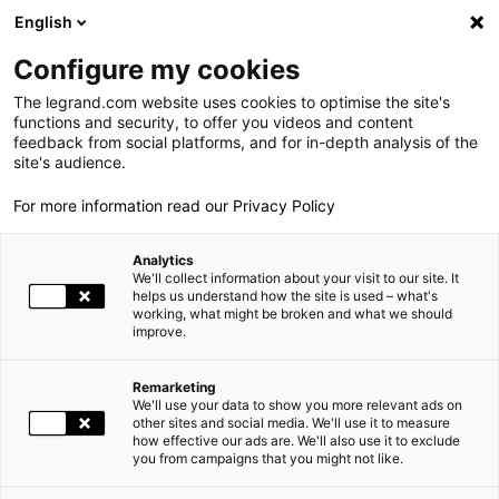
LEGRAND LIVE
€
+1.04
| 07.08.2026 à 16:56
LEGRAND SA
140.500
English
Rechercher
en
Configure my cookies
The legrand.com website uses cookies to optimise the site's
MENU
JOURNÉE INVESTISSEURS 2026
functions and security, to offer you videos and content
feedback from social platforms, and for in-depth analysis of the
ACCUEIL
INVESTISSEURS ET ACTIONNAIRES
JOURNÉES INVESTISSEURS
LE GROUPE
site's audience.
JOURNÉE INVESTISSEURS 2026
For more information read our Privacy Policy
PRESENCE MONDIALE
Analytics
NOS ENGAGEMENTS
We'll collect information about your visit to our site. It
helps us understand how the site is used – what's
working, what might be broken and what we should
INVESTISSEURS ET ACTIONNAIRES
improve.
ESPACE PRESSE
Remarketing
We'll use your data to show you more relevant ads on
CARRIÈRES
other sites and social media. We'll use it to measure
how effective our ads are. We'll also use it to exclude
you from campaigns that you might not like.
NOS SOLUTIONS
Legrand a le plaisir de vous inviter à sa