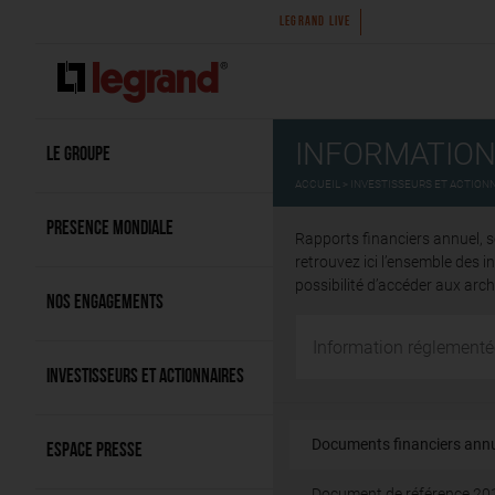
ication du premier semestre 2026
Legrand annonce l’acq
LEGRAND LIVE
INFORMATION
LE GROUPE
ACCUEIL
INVESTISSEURS ET ACTION
PRESENCE MONDIALE
Rapports financiers annuel, 
retrouvez ici l’ensemble des 
possibilité d’accéder aux ar
NOS ENGAGEMENTS
INVESTISSEURS ET ACTIONNAIRES
Documents financiers ann
ESPACE PRESSE
Document de référence 20