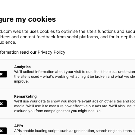
ois, 7 novembre 2013 (disponible en anglais
Descriptif de
gure my cookies
tre, 01 août 2013 (disponible en anglais
Information 
.com website uses cookies to optimise the site's functions and secur
videos and content feedback from social platforms, and for in-depth a
Communiqué
tre, 7 mai 2013 (disponible en anglais
audience.
Assemblée gén
nformation read our Privacy Policy
e
Assemblée Gén
Analytics
ts de rémunération variable pluriannuelle
We'll collect information about your visit to our site. It helps us underst
ndataire social
Déclarations 
the site is used – what's working, what might be broken and what we sh
improve.
Déclaration h
Remarketing
We'll use your data to show you more relevant ads on other sites and soc
Contrat de liqu
media. We'll use it to measure how effective our ads are. We'll also use it
exclude you from campaigns that you might not like.
Bilan semestr
API's
Bilan semestri
APIs enable loading scripts such as geolocation, search engines, transla