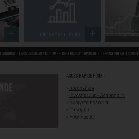
S
EN SAVOIR PLUS
EN SA
e Mondiale
|
Nos engagements
|
Investisseurs et actionnaires
|
Espace presse
|
Carri
ACCÈS RAPIDE POUR :
ONDE
Journaliste
Investisseur / Actionnaire
Analyste financier
Candidat
Fournisseur