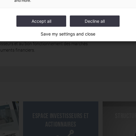
and more.
orité des marchés financiers est un organisme
 indépendant, doté de la personnalité morale et
Accept all
Decline all
sant d'une autonomie financière, qui a pour
ns de veiller à la protection de l'épargne investie
Save my settings and close
es instruments financiers, à l'information des
tisseurs et au bon fonctionnement des marchés
ruments financiers.
Espace investisseurs et
Structur
actionnaires