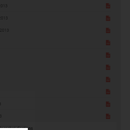
2013
2013
 2013
3
3
 rachat d'actions