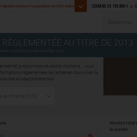
Legrand annonce l’acquisition de SR
€
-
uisition de Girtz Industries aux États-Unis
LEGRAND SA
136.950
Malaisie
Rechercher
 RÉGLEMENTÉE AU TITRE DE 2013
NAIRES
INFORMATION RÉGLEMENTÉE
2013
semestriel, programmes de rachat d’actions … vous
informations règlementées de l’année en cours avec la
chives des années précédentes
uels
Nombre total d
la société
13