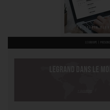
EN SAVOIR PLU
Le groupe
|
Presenc
LEGRAND DANS LE M
> Accéder