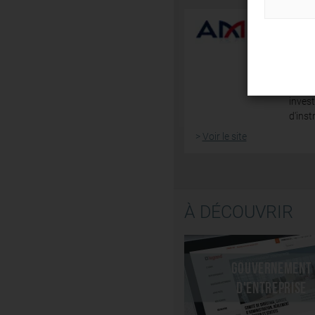
L'Aut
public
dispo
missio
dans l
inves
d'inst
>
Voir le site
À DÉCOUVRIR
Gouvernement
d'entreprise