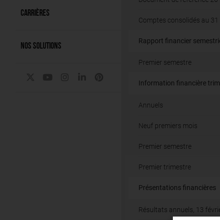
CARRIÈRES
Comptes consolidés au 31
Rapport financier semestri
NOS SOLUTIONS
Premier semestre
Information financière trime
Annuels
Neuf premiers mois
Premier semestre
Premier trimestre
Présentations financières
Résultats annuels, 13 févr