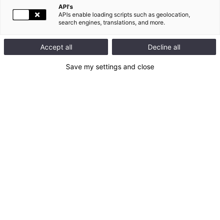
Mettre nos clients au centre de nos préoccupations est
API's
APIs enable loading scripts such as geolocation,
essentiel pour pouvoir répondre à leurs attentes.
search engines, translations, and more.
Accept all
Decline all
Notre ambition
Save my settings and close
Quel que soit le profil de client ou d’utilisateur, qu’il soit
distributeur, installateur, architecte, tableautier ou
consommateur final, notre objectif est de lui proposer des
produits qui répondent à ses besoins et qui soient durables et
éco-responsables. Les transformations majeures qui touchent
tous les secteurs du bâtiment et de la construction nous
poussent à être encore plus attentifs à leur satisfaction.
« Nous cherchons à améliorer l’expérience de nos