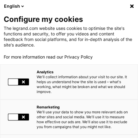
LEGRAND LIVE
€
+0.83
| 07.08.2026 à 17:35
LEGRAND SA
140.200
English
Rechercher
en
Configure my cookies
The legrand.com website uses cookies to optimise the site's
MENU
ETRE AU SERVICE DE NOS CLIENTS
functions and security, to offer you videos and content
feedback from social platforms, and for in-depth analysis of the
ACCUEIL
NOS ENGAGEMENTS
ETRE AU SERVICE DE NOS CLIENTS
LE GROUPE
site's audience.
For more information read our Privacy Policy
PRESENCE MONDIALE
Analytics
NOS ENGAGEMENTS
We'll collect information about your visit to our site. It
helps us understand how the site is used – what's
working, what might be broken and what we should
INVESTISSEURS ET ACTIONNAIRES
improve.
ESPACE PRESSE
Remarketing
We'll use your data to show you more relevant ads on
CARRIÈRES
other sites and social media. We'll use it to measure
how effective our ads are. We'll also use it to exclude
you from campaigns that you might not like.
NOS SOLUTIONS
METTRE NOS CLIENTS AU CŒUR DE NOTRE ACTION