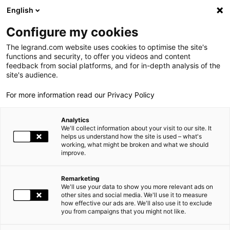
LEGRAND LIVE
€
+0.83
| 07.08.2026 à 17:35
LEGRAND SA
140.200
English
Rechercher
en
Configure my cookies
The legrand.com website uses cookies to optimise the site's
MENU
NEWSROOM
functions and security, to offer you videos and content
feedback from social platforms, and for in-depth analysis of the
LE GROUPE
site's audience.
NEWS
MISE À DISPOSITION DU DOCUMENT DE RÉFÉRENCE 2011
For more information read our Privacy Policy
PRESENCE MONDIALE
Analytics
NOS ENGAGEMENTS
06.04.2012
FINANCE |
We'll collect information about your visit to our site. It
helps us understand how the site is used – what's
working, what might be broken and what we should
INVESTISSEURS ET ACTIONNAIRES
improve.
MISE À DISPOSITION DU DOCUMENT DE RÉFÉRENCE 2011
ESPACE PRESSE
Remarketing
Le document de référence de Legrand a été déposé le 5 avril
We'll use your data to show you more relevant ads on
CARRIÈRES
other sites and social media. We'll use it to measure
2012 sous le numéro D.12-0291 auprès de l’Autorité des
how effective our ads are. We'll also use it to exclude
Marchés Financiers.
you from campaigns that you might not like.
NOS SOLUTIONS
Le document de référence intègre notamment le rapport