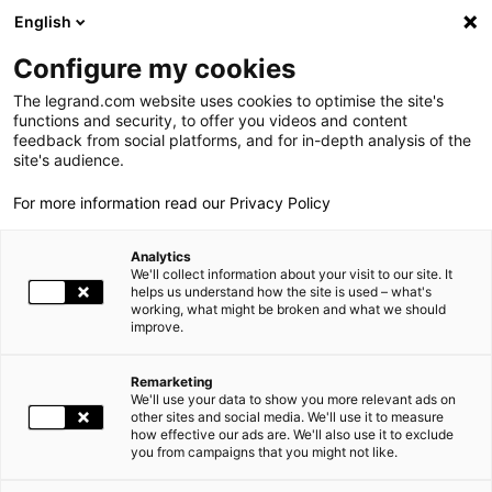
LEGRAND LIVE
€
+0.83
| 07.08.2026 à 17:35
LEGRAND SA
140.200
English
Rechercher
en
Configure my cookies
The legrand.com website uses cookies to optimise the site's
MENU
LIGHT + BUILDING 2024
functions and security, to offer you videos and content
feedback from social platforms, and for in-depth analysis of the
ACCUEIL
LE GROUPE
site's audience.
For more information read our Privacy Policy
PRESENCE MONDIALE
Analytics
NOS ENGAGEMENTS
We'll collect information about your visit to our site. It
helps us understand how the site is used – what's
working, what might be broken and what we should
INVESTISSEURS ET ACTIONNAIRES
improve.
ESPACE PRESSE
Remarketing
We'll use your data to show you more relevant ads on
CARRIÈRES
other sites and social media. We'll use it to measure
how effective our ads are. We'll also use it to exclude
you from campaigns that you might not like.
NOS SOLUTIONS
Répondre aux enjeux du monde