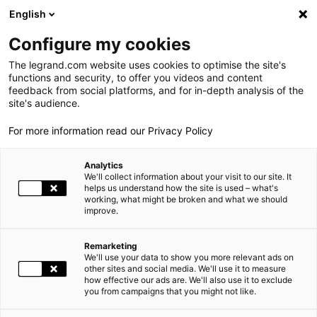
LEGRAND LIVE
€
+0.83
| 07.08.2026 à 17:35
LEGRAND SA
140.200
English
Rechercher
en
Configure my cookies
The legrand.com website uses cookies to optimise the site's
MENU
NEWSROOM
functions and security, to offer you videos and content
feedback from social platforms, and for in-depth analysis of the
LE GROUPE
site's audience.
NEWS
RÉSULTATS DU 1ER SEMESTRE 2014
For more information read our Privacy Policy
PRESENCE MONDIALE
Analytics
NOS ENGAGEMENTS
31.07.2014
FINANCE |
We'll collect information about your visit to our site. It
helps us understand how the site is used – what's
working, what might be broken and what we should
INVESTISSEURS ET ACTIONNAIRES
improve.
RÉSULTATS DU 1ER SEMESTRE 2014
ESPACE PRESSE
Remarketing
Solides réalisations au premier semestre 2014 :
We'll use your data to show you more relevant ads on
CARRIÈRES
other sites and social media. We'll use it to measure
Croissance organique : +1,3%
how effective our ads are. We'll also use it to exclude
Marge opérationnelle ajustée : 20,4% du chiffre d’affaires
you from campaigns that you might not like.
NOS SOLUTIONS
Objectifs 2014 confirmés