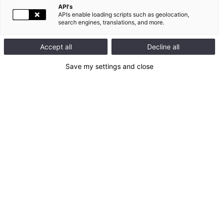
API's
APIs enable loading scripts such as geolocation,
search engines, translations, and more.
Accept all
Decline all
Save my settings and close
Spécialiste mondial des infrastructures électriques et
numériques du bâtiment, Legrand publie aujourd’hui sa 4
ème
feuille de route RSE (Responsabilité Sociétale d’Entreprise), qui
fixe ses priorités RSE sur la période 2019-2021. Cette nouvelle
étape, qui fait suite à trois feuilles de route RSE pleinement