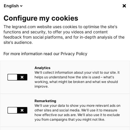
LEGRAND LIVE
€
-0.04
| 07.08.2026 à 09:03
LEGRAND SA
139.000
English
Rechercher
en
Configure my cookies
The legrand.com website uses cookies to optimise the site's
MENU
NEWSROOM
functions and security, to offer you videos and content
feedback from social platforms, and for in-depth analysis of the
LE GROUPE
site's audience.
NEWS
RESPONSABILITÉ SOCIÉTALE D'ENTREPRISE : LEGRAND PRÉSENTE SA NOUVELLE FEUILLE DE ROUTE 2019-2021
For more information read our Privacy Policy
PRESENCE MONDIALE
Analytics
NOS ENGAGEMENTS
02.05.2019
RESPONSABILITÉ SOCIÉTALE |
We'll collect information about your visit to our site. It
helps us understand how the site is used – what's
working, what might be broken and what we should
INVESTISSEURS ET ACTIONNAIRES
improve.
RESPONSABILITÉ SOCIÉTALE D'ENTREPRISE : LEGRAND
ESPACE PRESSE
PRÉSENTE SA NOUVELLE FEUILLE DE ROUTE 2019-2021
Remarketing
We'll use your data to show you more relevant ads on
CARRIÈRES
other sites and social media. We'll use it to measure
how effective our ads are. We'll also use it to exclude
you from campaigns that you might not like.
NOS SOLUTIONS