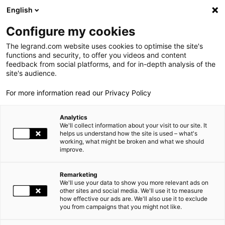
LEGRAND LIVE
€
+0.83
| 07.08.2026 à 17:35
LEGRAND SA
140.200
English
Rechercher
en
Configure my cookies
The legrand.com website uses cookies to optimise the site's
MENU
NEWSROOM
functions and security, to offer you videos and content
feedback from social platforms, and for in-depth analysis of the
LE GROUPE
site's audience.
NEWS
PUBLICATION DES NEUF PREMIERS MOIS DE 2023
For more information read our Privacy Policy
PRESENCE MONDIALE
Analytics
NOS ENGAGEMENTS
08.11.2023 07:30
FINANCE |
We'll collect information about your visit to our site. It
helps us understand how the site is used – what's
working, what might be broken and what we should
INVESTISSEURS ET ACTIONNAIRES
improve.
PUBLICATION DES NEUF PREMIERS MOIS DE 2023
ESPACE PRESSE
Remarketing
Dans un marché du bâtiment en retrait, Legrand enregistre de
We'll use your data to show you more relevant ads on
CARRIÈRES
other sites and social media. We'll use it to measure
solides résultats et précise ses objectifs annuels
how effective our ads are. We'll also use it to exclude
you from campaigns that you might not like.
NOS SOLUTIONS
Performance financière robuste
Croissance des ventes : +2,5% soit +5,8% hors change et Russie