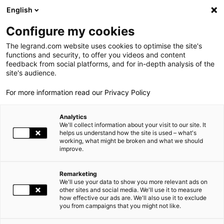
LEGRAND LIVE
€
-0.40
| 05.08.2026 à 17:35
LEGRAND SA
137.600
English
Rechercher
en
Configure my cookies
The legrand.com website uses cookies to optimise the site's
MENU
NEWSROOM
functions and security, to offer you videos and content
feedback from social platforms, and for in-depth analysis of the
LE GROUPE
site's audience.
NEWS
LEGRAND REMPORTE LE PRIX DE L'INNOVATION DE LA NEUVIÈME ÉDITION DU GRANDPRIX BOURSOSCAN 2010
For more information read our Privacy Policy
PRESENCE MONDIALE
Analytics
NOS ENGAGEMENTS
12.07.2010
RESPONSABILITÉ SOCIÉTALE |
We'll collect information about your visit to our site. It
helps us understand how the site is used – what's
working, what might be broken and what we should
INVESTISSEURS ET ACTIONNAIRES
improve.
LEGRAND REMPORTE LE PRIX DE L'INNOVATION DE LA
ESPACE PRESSE
NEUVIÈME ÉDITION DU GRANDPRIX BOURSOSCAN 2010
Remarketing
We'll use your data to show you more relevant ads on
CARRIÈRES
other sites and social media. We'll use it to measure
Chaque année, Boursorama (leader de l'information financière
how effective our ads are. We'll also use it to exclude
en ligne en France) et Opinionway (institut d'études et de
you from campaigns that you might not like.
NOS SOLUTIONS
sondages) organisent conjointement le prix BoursoScan. Au
cours de l'édition 2010, près de 120 sociétés cotées ont été