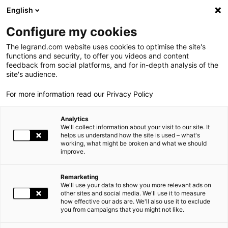
LEGRAND LIVE
€
+0.83
| 07.08.2026 à 17:35
LEGRAND SA
140.200
English
Rechercher
en
Configure my cookies
The legrand.com website uses cookies to optimise the site's
MENU
NEWSROOM
functions and security, to offer you videos and content
feedback from social platforms, and for in-depth analysis of the
LE GROUPE
site's audience.
NEWS
LEGRAND ANNONCE L’ACQUISITION DE SRS POWER ENGINEERING EN MALAISIE
For more information read our Privacy Policy
PRESENCE MONDIALE
Analytics
NOS ENGAGEMENTS
20.05.2026 08:00
FINANCE, ACQUISITION, GROUPE |
We'll collect information about your visit to our site. It
helps us understand how the site is used – what's
working, what might be broken and what we should
INVESTISSEURS ET ACTIONNAIRES
improve.
LEGRAND ANNONCE L’ACQUISITION DE SRS POWER
ESPACE PRESSE
ENGINEERING EN MALAISIE
Remarketing
We'll use your data to show you more relevant ads on
CARRIÈRES
other sites and social media. We'll use it to measure
Legrand poursuit le renforcement de ses positions en Asie avec
how effective our ads are. We'll also use it to exclude
l’annonce ce jour de l’acquisition de SRS Power Engineering en
you from campaigns that you might not like.
NOS SOLUTIONS
Malaisie, spécialiste en produits de protection de puissance